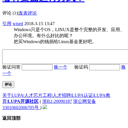
评论 (1)
|
发表评论
引用
wised
2018-3-15 13:47
Windows只是个OS，LINUX是整个完整的开发、应用、
办公环境。有什么好比的呢？
把买Windows的钱捐给Linux基金更好吧。
验证问答
换一个
验证码
换
一个
评论
关于LUPA
|
人才芯片工程
|
人才招聘
|
LUPA认证
|
LUPA教
育
|
LUPA开源社区
(
浙B2-20090187
浙公网安备
33010602006705号
)
返回顶部