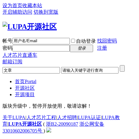
设为首页
收藏本站
开启辅助访问
切换到宽版
帐号
找回密码
自动登录
密码
注册
登录
人才芯片直通车
邮箱订阅
首页
Portal
开源社区
开源项目
版块升级中，暂停开放使用，敬请谅解！
关于LUPA
|
人才芯片工程
|
人才招聘
|
LUPA认证
|
LUPA教
育
|
LUPA开源社区
(
浙B2-20090187
浙公网安备
33010602006705号
)